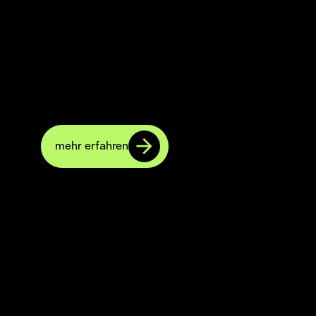
Farbtrennung
Weltweit führend in der Farbtrennung:
Trennbacken für Iris- und Sicherheitsdruck –
kompatibel und einfach nachrüstbar.
mehr erfahren
Farbverrührung
Anwenderfreundliche Farbverrührer gegen