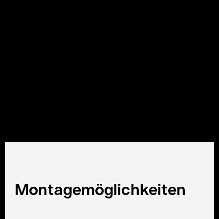
Das Hebel Farbdosiersystem eignet sich perfekt für a
Maschinentypen bereits als Standardlösung lieferbar
Maschinentyp unabhängige Funktion ermöglicht für p
Video ansehen
Montagemöglichkeiten