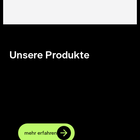
Unsere Produkte
Farbdosierung manuell
Das Hebel Farbdosiersystem eignet sich
perfekt für alle Buch- & Offset-
Druckmaschinen.
mehr erfahren