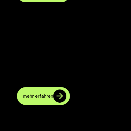
Farbdosierung elektronisch
Elektronisch gesteuerte Farbdosierung für
Buch- und Offsetdruck – flexibel auf nahezu
jeder Maschine einsetzbar und besonders
nachrüstfreundlich.
mehr erfahren